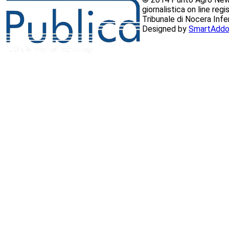
giornalistica on line reg
Tribunale di Nocera Inf
Designed by
SmartAddo