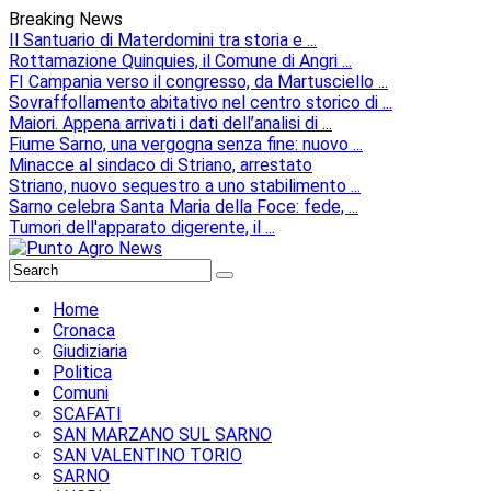
Breaking News
Il Santuario di Materdomini tra storia e ...
Rottamazione Quinquies, il Comune di Angri ...
FI Campania verso il congresso, da Martusciello ...
Sovraffollamento abitativo nel centro storico di ...
Maiori. Appena arrivati i dati dell’analisi di ...
Fiume Sarno, una vergogna senza fine: nuovo ...
Minacce al sindaco di Striano, arrestato
Striano, nuovo sequestro a uno stabilimento ...
Sarno celebra Santa Maria della Foce: fede, ...
Tumori dell'apparato digerente, il ...
Home
Cronaca
Giudiziaria
Politica
Comuni
SCAFATI
SAN MARZANO SUL SARNO
SAN VALENTINO TORIO
SARNO