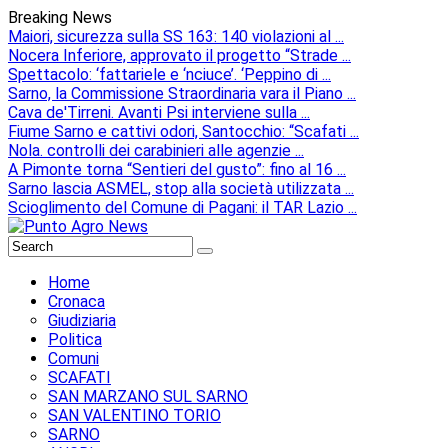
Breaking News
Maiori, sicurezza sulla SS 163: 140 violazioni al ...
Nocera Inferiore, approvato il progetto “Strade ...
Spettacolo: ‘fattariele e ‘nciuce’. ‘Peppino di ...
Sarno, la Commissione Straordinaria vara il Piano ...
Cava de'Tirreni. Avanti Psi interviene sulla ...
Fiume Sarno e cattivi odori, Santocchio: “Scafati ...
Nola. controlli dei carabinieri alle agenzie ...
A Pimonte torna “Sentieri del gusto”: fino al 16 ...
Sarno lascia ASMEL, stop alla società utilizzata ...
Scioglimento del Comune di Pagani: il TAR Lazio ...
Home
Cronaca
Giudiziaria
Politica
Comuni
SCAFATI
SAN MARZANO SUL SARNO
SAN VALENTINO TORIO
SARNO