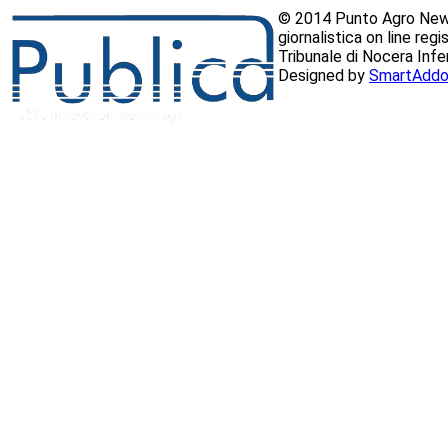
© 2014 Punto Agro News
giornalistica on line reg
Tribunale di Nocera Inf
Designed by
SmartAddo