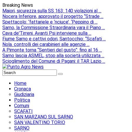
Breaking News
Maiori, sicurezza sulla SS 163: 140 violazioni al ...
Nocera Inferiore, approvato il progetto “Strade ...
Spettacolo: ‘fattariele e ‘nciuce’. ‘Peppino di ...
Sarno, la Commissione Straordinaria vara il Piano ...
Cava de'Tirreni. Avanti Psi interviene sulla ...
Fiume Sarno e cattivi odori, Santocchio: “Scafati ...
Nola. controlli dei carabinieri alle agenzie ...
A Pimonte torna “Sentieri del gusto”: fino al 16 ...
Sarno lascia ASMEL, stop alla società utilizzata ...
Scioglimento del Comune di Pagani: il TAR Lazio ...
Home
Cronaca
Giudiziaria
Politica
Comuni
SCAFATI
SAN MARZANO SUL SARNO
SAN VALENTINO TORIO
SARNO