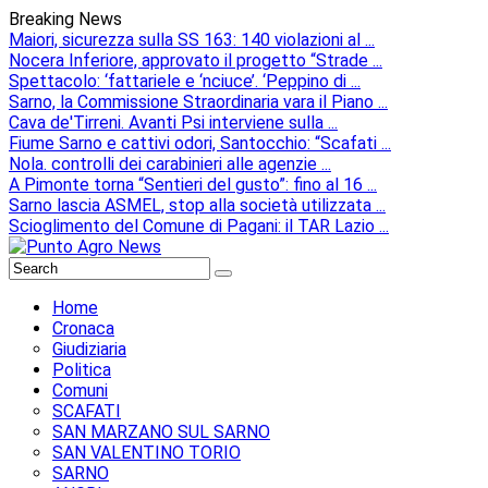
Breaking News
Maiori, sicurezza sulla SS 163: 140 violazioni al ...
Nocera Inferiore, approvato il progetto “Strade ...
Spettacolo: ‘fattariele e ‘nciuce’. ‘Peppino di ...
Sarno, la Commissione Straordinaria vara il Piano ...
Cava de'Tirreni. Avanti Psi interviene sulla ...
Fiume Sarno e cattivi odori, Santocchio: “Scafati ...
Nola. controlli dei carabinieri alle agenzie ...
A Pimonte torna “Sentieri del gusto”: fino al 16 ...
Sarno lascia ASMEL, stop alla società utilizzata ...
Scioglimento del Comune di Pagani: il TAR Lazio ...
Home
Cronaca
Giudiziaria
Politica
Comuni
SCAFATI
SAN MARZANO SUL SARNO
SAN VALENTINO TORIO
SARNO