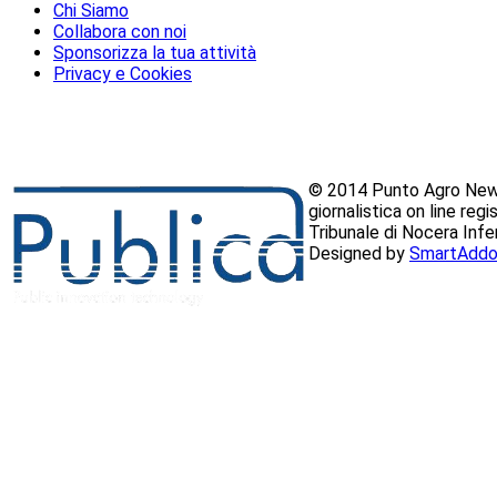
Chi Siamo
Collabora con noi
Sponsorizza la tua attività
Privacy e Cookies
© 2014 Punto Agro News
giornalistica on line reg
Tribunale di Nocera Inf
Designed by
SmartAddo