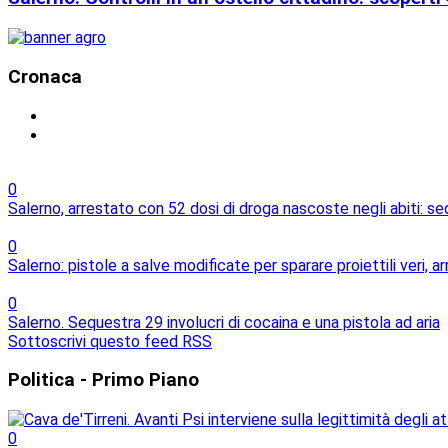
Cronaca
0
Salerno, arrestato con 52 dosi di droga nascoste negli abiti: s
0
Salerno: pistole a salve modificate per sparare proiettili veri, 
0
Salerno. Sequestra 29 involucri di cocaina e una pistola ad aria
Sottoscrivi questo feed RSS
Politica
- Primo Piano
0