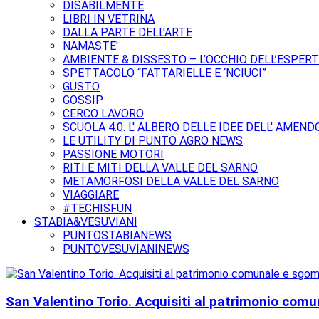
DISABILMENTE
LIBRI IN VETRINA
DALLA PARTE DELL'ARTE
NAMASTE'
AMBIENTE & DISSESTO – L’OCCHIO DELL’ESPER
SPETTACOLO “FATTARIELLE E ‘NCIUCI”
GUSTO
GOSSIP
CERCO LAVORO
SCUOLA 4.0: L' ALBERO DELLE IDEE DELL' AMEND
LE UTILITY DI PUNTO AGRO NEWS
PASSIONE MOTORI
RITI E MITI DELLA VALLE DEL SARNO
METAMORFOSI DELLA VALLE DEL SARNO
VIAGGIARE
#TECHISFUN
STABIA&VESUVIANI
PUNTOSTABIANEWS
PUNTOVESUVIANINEWS
San Valentino Torio. Acquisiti al patrimonio comun