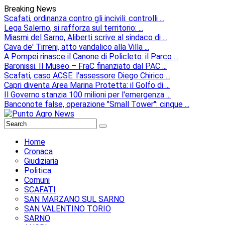
Breaking News
Scafati, ordinanza contro gli incivili: controlli ...
Lega Salerno, si rafforza sul territorio: ...
Miasmi del Sarno, Aliberti scrive al sindaco di ...
Cava de' Tirreni, atto vandalico alla Villa ...
A Pompei rinasce il Canone di Policleto: il Parco ...
Baronissi. Il Museo – FraC finanziato dal PAC ...
Scafati, caso ACSE: l'assessore Diego Chirico ...
Capri diventa Area Marina Protetta: il Golfo di ...
Il Governo stanzia 100 milioni per l'emergenza ...
Banconote false, operazione "Small Tower": cinque ...
Home
Cronaca
Giudiziaria
Politica
Comuni
SCAFATI
SAN MARZANO SUL SARNO
SAN VALENTINO TORIO
SARNO