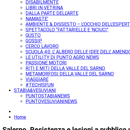
DISABILMENTE
LIBRI IN VETRINA
DALLA PARTE DELL'ARTE
NAMASTE'
AMBIENTE & DISSESTO – L’OCCHIO DELL’ESPER
SPETTACOLO “FATTARIELLE E ‘NCIUCI”
GUSTO
GOSSIP
CERCO LAVORO
SCUOLA 4.0: L' ALBERO DELLE IDEE DELL' AMEND
LE UTILITY DI PUNTO AGRO NEWS
PASSIONE MOTORI
RITI E MITI DELLA VALLE DEL SARNO
METAMORFOSI DELLA VALLE DEL SARNO
VIAGGIARE
#TECHISFUN
STABIA&VESUVIANI
PUNTOSTABIANEWS
PUNTOVESUVIANINEWS
Home
Salerno. Resistenza e lesioni a pubblico u