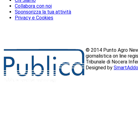
Chi Siamo
Collabora con noi
Sponsorizza la tua attività
Privacy e Cookies
© 2014 Punto Agro News
giornalistica on line reg
Tribunale di Nocera Inf
Designed by
SmartAddo