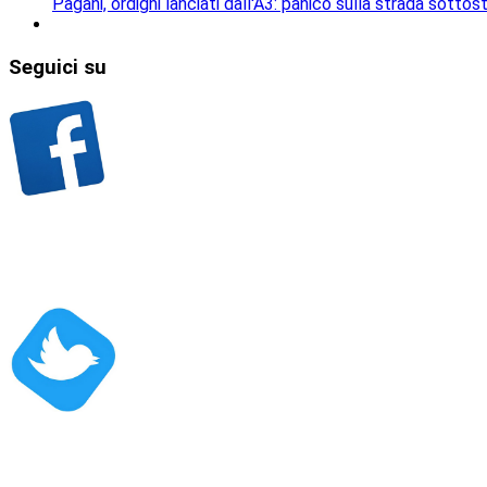
Pagani, ordigni lanciati dall'A3: panico sulla strada sottos
Seguici
su