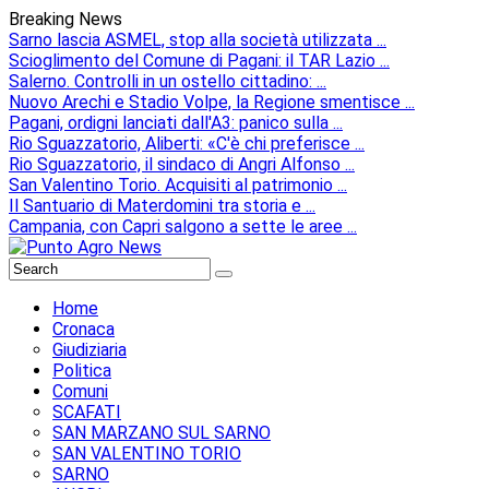
Breaking News
Sarno lascia ASMEL, stop alla società utilizzata ...
Scioglimento del Comune di Pagani: il TAR Lazio ...
Salerno. Controlli in un ostello cittadino: ...
Nuovo Arechi e Stadio Volpe, la Regione smentisce ...
Pagani, ordigni lanciati dall'A3: panico sulla ...
Rio Sguazzatorio, Aliberti: «C'è chi preferisce ...
Rio Sguazzatorio, il sindaco di Angri Alfonso ...
San Valentino Torio. Acquisiti al patrimonio ...
Il Santuario di Materdomini tra storia e ...
Campania, con Capri salgono a sette le aree ...
Home
Cronaca
Giudiziaria
Politica
Comuni
SCAFATI
SAN MARZANO SUL SARNO
SAN VALENTINO TORIO
SARNO