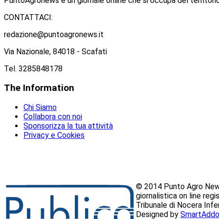
PuntoAgronews è un giornale online che si occupa del territorio
CONTATTACI:
redazione@puntoagronews.it
Via Nazionale, 84018 - Scafati
Tel. 3285848178
The
Information
Chi Siamo
Collabora con noi
Sponsorizza la tua attività
Privacy e Cookies
© 2014 Punto Agro News
giornalistica on line reg
Tribunale di Nocera Inf
Designed by
SmartAddo