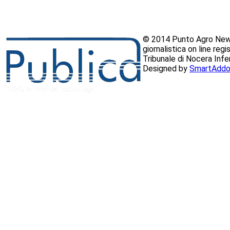
© 2014 Punto Agro News
giornalistica on line reg
Tribunale di Nocera Inf
Designed by
SmartAddo