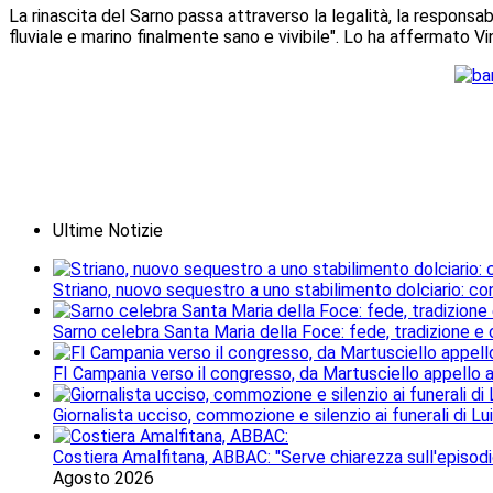
La rinascita del Sarno passa attraverso la legalità, la responsabi
fluviale e marino finalmente sano e vivibile". Lo ha affermato 
Ultime Notizie
Striano, nuovo sequestro a uno stabilimento dolciario: con
Sarno celebra Santa Maria della Foce: fede, tradizione e
FI Campania verso il congresso, da Martusciello appello al
Giornalista ucciso, commozione e silenzio ai funerali di Lu
Costiera Amalfitana, ABBAC: "Serve chiarezza sull'episodi
Agosto 2026