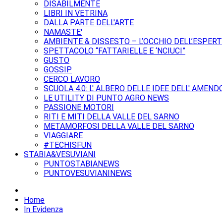
DISABILMENTE
LIBRI IN VETRINA
DALLA PARTE DELL'ARTE
NAMASTE'
AMBIENTE & DISSESTO – L’OCCHIO DELL’ESPER
SPETTACOLO “FATTARIELLE E ‘NCIUCI”
GUSTO
GOSSIP
CERCO LAVORO
SCUOLA 4.0: L' ALBERO DELLE IDEE DELL' AMEND
LE UTILITY DI PUNTO AGRO NEWS
PASSIONE MOTORI
RITI E MITI DELLA VALLE DEL SARNO
METAMORFOSI DELLA VALLE DEL SARNO
VIAGGIARE
#TECHISFUN
STABIA&VESUVIANI
PUNTOSTABIANEWS
PUNTOVESUVIANINEWS
Home
In Evidenza