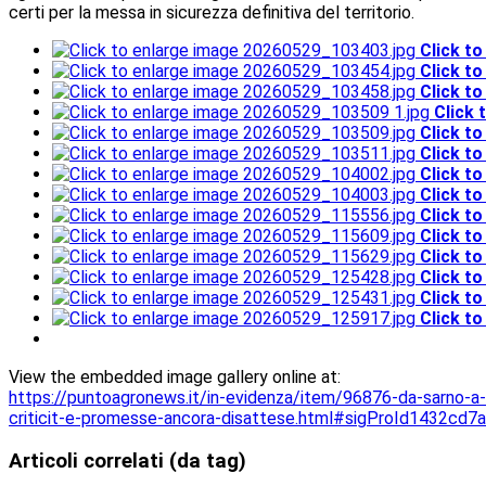
certi per la messa in sicurezza definitiva del territorio.
Click t
Click t
Click t
Click 
Click t
Click t
Click t
Click t
Click t
Click t
Click t
Click t
Click t
Click t
View the embedded image gallery online at:
https://puntoagronews.it/in-evidenza/item/96876-da-sarno-a
criticit-e-promesse-ancora-disattese.html#sigProId1432cd7
Articoli correlati (da tag)