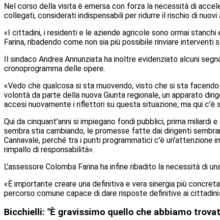
Nel corso della visita è emersa con forza la necessità di accele
collegati, considerati indispensabili per ridurre il rischio di nuovi
«I cittadini, i residenti e le aziende agricole sono ormai stan
Farina, ribadendo come non sia più possibile rinviare interventi str
Il sindaco Andrea Annunziata ha inoltre evidenziato alcuni segnali
cronoprogramma delle opere.
«Vedo che qualcosa si sta muovendo, visto che si sta facendo il
volontà da parte della nuova Giunta regionale, un apparato diri
accesi nuovamente i riflettori su questa situazione, ma qui c'è
Qui da cinquant'anni si impiegano fondi pubblici, prima miliardi
sembra stia cambiando, le promesse fatte dai dirigenti sembran
Cannavale, perché tra i punti programmatici c'è un'attenzione i
rimpallo di responsabilità».
L'assessore Colomba Farina ha infine ribadito la necessità di un
«È importante creare una definitiva e vera sinergia più concreta
percorso comune capace di dare risposte definitive ai cittadini
Bicchielli: "È gravissimo quello che abbiamo trovat