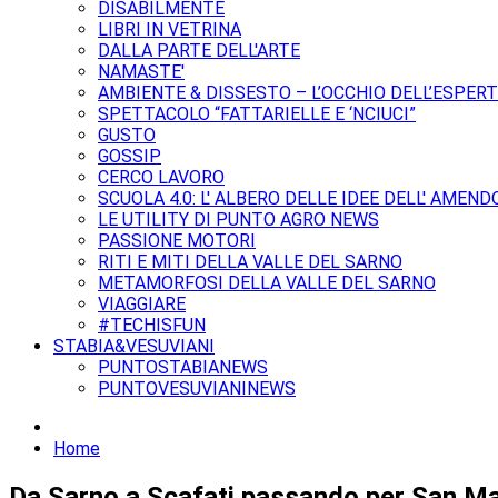
DISABILMENTE
LIBRI IN VETRINA
DALLA PARTE DELL'ARTE
NAMASTE'
AMBIENTE & DISSESTO – L’OCCHIO DELL’ESPER
SPETTACOLO “FATTARIELLE E ‘NCIUCI”
GUSTO
GOSSIP
CERCO LAVORO
SCUOLA 4.0: L' ALBERO DELLE IDEE DELL' AMEND
LE UTILITY DI PUNTO AGRO NEWS
PASSIONE MOTORI
RITI E MITI DELLA VALLE DEL SARNO
METAMORFOSI DELLA VALLE DEL SARNO
VIAGGIARE
#TECHISFUN
STABIA&VESUVIANI
PUNTOSTABIANEWS
PUNTOVESUVIANINEWS
Home
Da Sarno a Scafati passando per San Mar