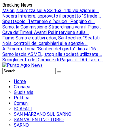
Breaking News
Maiori, sicurezza sulla SS 163: 140 violazioni al ...
Nocera Inferiore, approvato il progetto “Strade ...
Spettacolo: ‘fattariele e ‘nciuce’. ‘Peppino di ...
Sarno, la Commissione Straordinaria vara il Piano ...
Cava de'Tirreni. Avanti Psi interviene sulla ...
Fiume Sarno e cattivi odori, Santocchio: “Scafati ...
Nola. controlli dei carabinieri alle agenzie ...
A Pimonte torna “Sentieri del gusto”: fino al 16 ...
Sarno lascia ASMEL, stop alla società utilizzata ...
Scioglimento del Comune di Pagani: il TAR Lazio ...
Home
Cronaca
Giudiziaria
Politica
Comuni
SCAFATI
SAN MARZANO SUL SARNO
SAN VALENTINO TORIO
SARNO