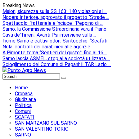
Breaking News
Maiori, sicurezza sulla SS 163: 140 violazioni al ...
Nocera Inferiore, approvato il progetto “Strade ...
Spettacolo: ‘fattariele e ‘nciuce’. ‘Peppino di ...
Sarno, la Commissione Straordinaria vara il Piano ...
Cava de'Tirreni. Avanti Psi interviene sulla ...
Fiume Sarno e cattivi odori, Santocchio: “Scafati ...
Nola. controlli dei carabinieri alle agenzie ...
A Pimonte torna “Sentieri del gusto”: fino al 16 ...
Sarno lascia ASMEL, stop alla società utilizzata ...
Scioglimento del Comune di Pagani: il TAR Lazio ...
Home
Cronaca
Giudiziaria
Politica
Comuni
SCAFATI
SAN MARZANO SUL SARNO
SAN VALENTINO TORIO
SARNO