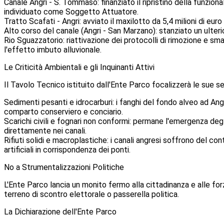
Canale Angri - S. Tommaso: finanziato il ripristino della funzion
individuato come Soggetto Attuatore.
Tratto Scafati - Angri: avviato il maxilotto da 5,4 milioni di eu
Alto corso del canale (Angri - San Marzano): stanziato un ulterio
Rio Sguazzatorio: riattivazione dei protocolli di rimozione e sma
l'effetto imbuto alluvionale.
Le Criticità Ambientali e gli Inquinanti Attivi
Il Tavolo Tecnico istituito dall'Ente Parco focalizzerà le sue ses
Sedimenti pesanti e idrocarburi: i fanghi del fondo alveo ad Angr
comparto conserviero e conciario.
Scarichi civili e fognari non conformi: permane l'emergenza degl
direttamente nei canali.
Rifiuti solidi e macroplastiche: i canali angresi soffrono del con
artificiali in corrispondenza dei ponti.
No a Strumentalizzazioni Politiche
L'Ente Parco lancia un monito fermo alla cittadinanza e alle forz
terreno di scontro elettorale o passerella politica.
La Dichiarazione dell'Ente Parco