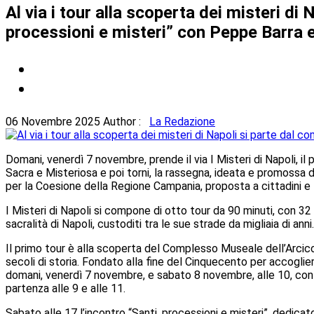
Al via i tour alla scoperta dei misteri d
processioni e misteri” con Peppe Barra e 
06 Novembre 2025
Author :
La Redazione
Domani, venerdì 7 novembre, prende il via I Misteri di Napoli, il 
Sacra e Misteriosa e poi torni, la rassegna, ideata e promossa d
per la Coesione della Regione Campania, proposta a cittadini e t
I Misteri di Napoli si compone di otto tour da 90 minuti, con 32 v
sacralità di Napoli, custoditi tra le sue strade da migliaia di anni.
Il primo tour è alla scoperta del Complesso Museale dell’Arcicon
secoli di storia. Fondato alla fine del Cinquecento per accogliere
domani, venerdì 7 novembre, e sabato 8 novembre, alle 10, con 
partenza alle 9 e alle 11.
Sabato alle 17 l’incontro “Santi, processioni e misteri”, dedicat