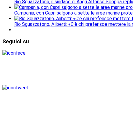
Rio Sguazzatorio, il sindaco di Angri Alfonso Scoppa repli
Campania, con Capri salgono a sette le aree marine protet
Rio Sguazzatorio, Aliberti: «C'è chi preferisce mettere la
Seguici
su