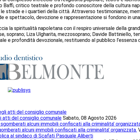
o Baffi, critico teatrale e profondo conoscitore della cultura nap
 le strade e i quartieri della città. Attraverso testimonianze, memor
e e spettacolo, devozione e rappresentazione si fondono in una 
ia la spiritualità napoletana con il respiro universale della gran
e, soprano; Liza Ulgharita, mezzosoprano; Davide Battiniello, te
cale e profondità devozionale, restituendo al pubblico l’essenz
li atti del consiglio comunale
Sabato, 08 Agosto 2026
mberati alcuni immobili confiscati alla criminalita' organizzata.