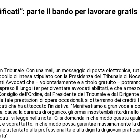
icati”: parte il bando per lavorare gratis 
 in Tribunale. Con una mail, un messaggio di posta elettronica, tutti 
ocollo di intesa stipulato con la Presidenza del Tribunale di Noce
ti Avvocati che – volontariamente e a titolo gratuito – potranno e
trapreso il lungo iter per diventare avvocati abilitati, e che a mez
glio dell’Ordine, dal Presidente del Tribunale e dal Dirigente del
e, da tale prestazioni di opera occasionali, si otterranno dei credi
ati che ha attaccato l'iniziativa: ”Manifestiamo a gran voce e co
ere, causa la carenza di organico, gli ormai insostenibili ritardi nel
ocati- si legge nella nota- Ci si domanda in che modo questa quali
, e soprattutto, in che modo possa garantire massimamente la digni
le attentato alla professionalità e alla dignità di giovani pratican
ta”.