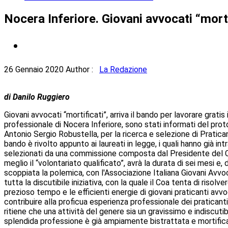
Nocera Inferiore. Giovani avvocati “mortif
26 Gennaio 2020
Author :
La Redazione
di Danilo Ruggiero
Giovani avvocati “mortificati”, arriva il bando per lavorare gratis
professionale di Nocera Inferiore, sono stati informati del prot
Antonio Sergio Robustella, per la ricerca e selezione di Pratican
bando è rivolto appunto ai laureati in legge, i quali hanno già in
selezionati da una commissione composta dal Presidente del Consi
meglio il “volontariato qualificato”, avrà la durata di sei mesi 
scoppiata la polemica, con l'Associazione Italiana Giovani Avvoc
tutta la discutibile iniziativa, con la quale il Coa tenta di risolv
prezioso tempo e le efficienti energie di giovani praticanti avv
contribuire alla proficua esperienza professionale dei praticanti
ritiene che una attività del genere sia un gravissimo e indiscutibi
splendida professione è già ampiamente bistrattata e mortifica