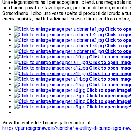
Una elegantissima hall per accogliere i clienti, una mega sala ris
con bagno privato e tavoli girevoli, per cene di lavoro, incontri
Straordinario il cibo: una vasta scelta di prodotti dal crudo a tu
cucina squisita, piatti tradizionali cinesi ottimi per il loro colo
Click to op
Click to op
Click to op
Click to op
Click to op
Click to open imag
Click to open imag
Click to open imag
Click to open imag
Click to open imag
Click to open imag
Click to open image
Click to open image
Click to open image
Click to open image
View the embedded image gallery online at:
https://puntoagronews.it/rubriche/le-utility-di-punto-agro-