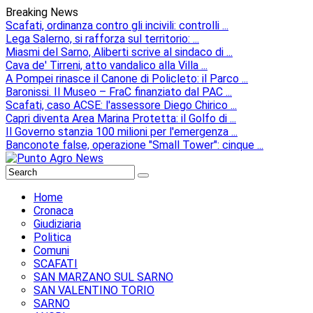
Breaking News
Scafati, ordinanza contro gli incivili: controlli ...
Lega Salerno, si rafforza sul territorio: ...
Miasmi del Sarno, Aliberti scrive al sindaco di ...
Cava de' Tirreni, atto vandalico alla Villa ...
A Pompei rinasce il Canone di Policleto: il Parco ...
Baronissi. Il Museo – FraC finanziato dal PAC ...
Scafati, caso ACSE: l'assessore Diego Chirico ...
Capri diventa Area Marina Protetta: il Golfo di ...
Il Governo stanzia 100 milioni per l'emergenza ...
Banconote false, operazione "Small Tower": cinque ...
Home
Cronaca
Giudiziaria
Politica
Comuni
SCAFATI
SAN MARZANO SUL SARNO
SAN VALENTINO TORIO
SARNO