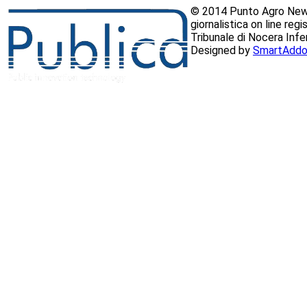
© 2014 Punto Agro News
giornalistica on line reg
Tribunale di Nocera Inf
Designed by
SmartAddo