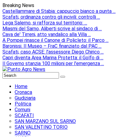
Breaking News
Castellammare di Stabia: cappuccio bianco a punta ...
Scafati, ordinanza contro gli incivili: controlli ...
Lega Salerno, si rafforza sul territorio: ...
Miasmi del Sarno, Aliberti scrive al sindaco di ...
Cava de' Tirreni, atto vandalico alla Villa ...
A Pompei rinasce il Canone di Policleto: il Parco ...
Baronissi. Il Museo – FraC finanziato dal PAC ...
Scafati, caso ACSE: l'assessore Diego Chirico ...
Capri diventa Area Marina Protetta: il Golfo di ...
Il Governo stanzia 100 milioni per l'emergenza ...
Home
Cronaca
Giudiziaria
Politica
Comuni
SCAFATI
SAN MARZANO SUL SARNO
SAN VALENTINO TORIO
SARNO