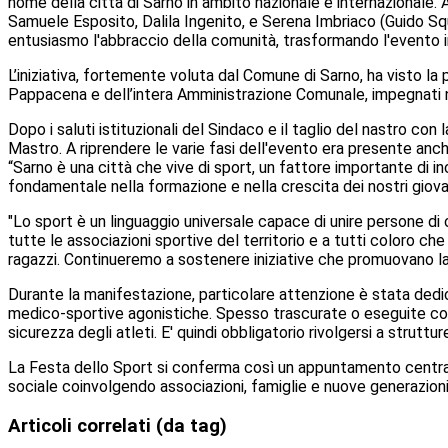
nome della città di Sarno in ambito nazionale e internazionale
Samuele Esposito, Dalila Ingenito, e Serena Imbriaco (Guido S
entusiasmo l'abbraccio della comunità, trasformando l'evento in 
L’iniziativa, fortemente voluta dal Comune di Sarno, ha visto l
Pappacena e dell’intera Amministrazione Comunale, impegnati n
Dopo i saluti istituzionali del Sindaco e il taglio del nastro co
Mastro. A riprendere le varie fasi dell'evento era presente anc
“Sarno è una città che vive di sport, un fattore importante di i
fondamentale nella formazione e nella crescita dei nostri giovan
"Lo sport è un linguaggio universale capace di unire persone di o
tutte le associazioni sportive del territorio e a tutti coloro c
ragazzi. Continueremo a sostenere iniziative che promuovano la 
Durante la manifestazione, particolare attenzione è stata dedic
medico-sportive agonistiche. Spesso trascurate o eseguite con 
sicurezza degli atleti. E' quindi obbligatorio rivolgersi a strut
La Festa dello Sport si conferma così un appuntamento centrale 
sociale coinvolgendo associazioni, famiglie e nuove generazioni
Articoli correlati (da tag)