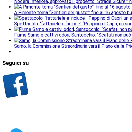
Nocera Inferiore, approvato il progetto “Strade Sicure”: 
A Pimonte torna “Sentieri del gusto”: fino al 16 agosto b
Spettacolo: ‘fattariele e ‘nciuce’. ‘Peppino di Capri, un 
Fiume Sarno e cattivi odori, Santocchio: “Scafati non può
Sarno, la Commissione Straordinaria vara il Piano delle Prio
Seguici
su