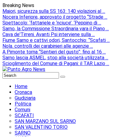
Breaking News
Maiori, sicurezza sulla SS 163: 140 violazioni al ...
Nocera Inferiore, approvato il progetto “Strade ...
Spettacolo: ‘fattariele e ‘nciuce’. ‘Peppino di ...
Sarno, la Commissione Straordinaria vara il Piano ...
Cava de'Tirreni. Avanti Psi interviene sulla ...
Fiume Sarno e cattivi odori, Santocchio: “Scafati ...
Nola. controlli dei carabinieri alle agenzie ...
A Pimonte torna “Sentieri del gusto”: fino al 16 ...
Sarno lascia ASMEL, stop alla società utilizzata ...
Scioglimento del Comune di Pagani: il TAR Lazio ...
Home
Cronaca
Giudiziaria
Politica
Comuni
SCAFATI
SAN MARZANO SUL SARNO
SAN VALENTINO TORIO
SARNO