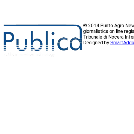
© 2014 Punto Agro News
giornalistica on line reg
Tribunale di Nocera Inf
Designed by
SmartAddo