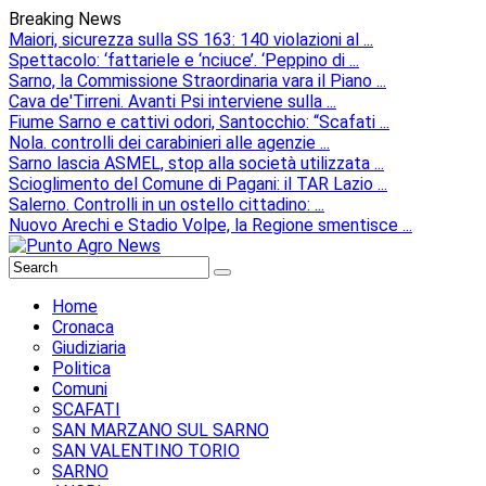
Breaking News
Maiori, sicurezza sulla SS 163: 140 violazioni al ...
Spettacolo: ‘fattariele e ‘nciuce’. ‘Peppino di ...
Sarno, la Commissione Straordinaria vara il Piano ...
Cava de'Tirreni. Avanti Psi interviene sulla ...
Fiume Sarno e cattivi odori, Santocchio: “Scafati ...
Nola. controlli dei carabinieri alle agenzie ...
Sarno lascia ASMEL, stop alla società utilizzata ...
Scioglimento del Comune di Pagani: il TAR Lazio ...
Salerno. Controlli in un ostello cittadino: ...
Nuovo Arechi e Stadio Volpe, la Regione smentisce ...
Home
Cronaca
Giudiziaria
Politica
Comuni
SCAFATI
SAN MARZANO SUL SARNO
SAN VALENTINO TORIO
SARNO