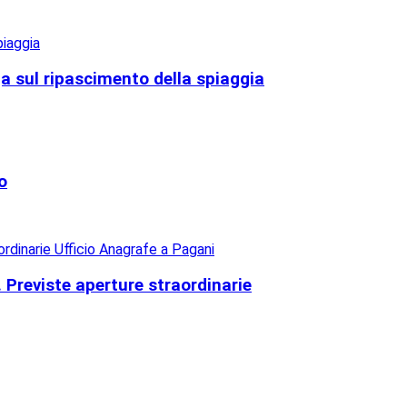
ga sul ripascimento della spiaggia
o
. Previste aperture straordinarie