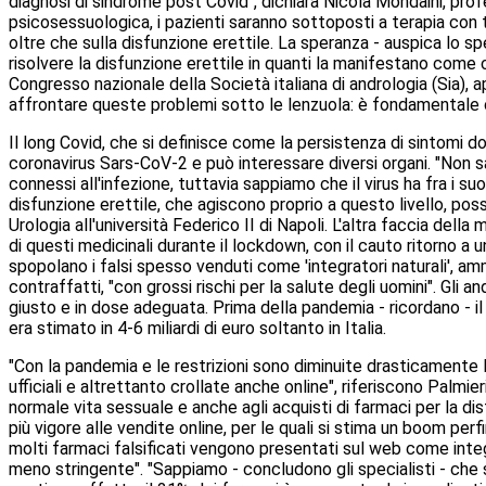
diagnosi di sindrome post Covid", dichiara Nicola Mondaini, pro
psicosessuologica, i pazienti saranno sottoposti a terapia con 
oltre che sulla disfunzione erettile. La speranza - auspica lo s
risolvere la disfunzione erettile in quanti la manifestano come 
Congresso nazionale della Società italiana di andrologia (Sia), 
affrontare queste problemi sotto le lenzuola: è fondamentale che
Il long Covid, che si definisce come la persistenza di sintomi d
coronavirus Sars-CoV-2 e può interessare diversi organi. "Non 
connessi all'infezione, tuttavia sappiamo che il virus ha fra i su
disfunzione erettile, che agiscono proprio a questo livello, pos
Urologia all'università Federico II di Napoli. L'altra faccia della
di questi medicinali durante il lockdown, con il cauto ritorno a
spopolano i falsi spesso venduti come 'integratori naturali', 
contraffatti, "con grossi rischi per la salute degli uomini". Gli
giusto e in dose adeguata. Prima della pandemia - ricordano - il
era stimato in 4-6 miliardi di euro soltanto in Italia.
"Con la pandemia e le restrizioni sono diminuite drasticamente l
ufficiali e altrettanto crollate anche online", riferiscono Palmi
normale vita sessuale e anche agli acquisti di farmaci per la d
più vigore alle vendite online, per le quali si stima un boom per
molti farmaci falsificati vengono presentati sul web come integra
meno stringente". "Sappiamo - concludono gli specialisti - che s