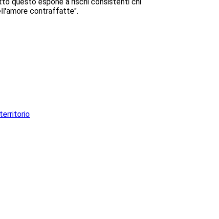
tto questo espone a rischi consistenti chi
ell'amore contraffatte".
territorio