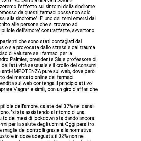
anzaro. "Accanto a una valutazione
zzeremo l'effetto sui sintomi della sindrome
e promosso da questi farmaci possa non solo
si alla sindrome". E' uno dei temi emersi dal
onito alle persone che si trovano ad
'pillole dell'amore' contraffatte, avvertono.
 pazienti che sono stati contagiati dal
s o sia provocata dallo stress e dal trauma
iso di valutare se i farmaci per la
ndro Palmieri, presidente Sia e professore di
 dell'attività sessuale e il crollo dei consumi
rmaci anti-IMPOTENZA pure sul web, dove però
nto del mercato online dei farmaci
vendita sul web contenga il principio attivo
are Viagra* e simili, con un giro d'affari che
pillole dell'amore, calate del 37% nei canali
no, "si sta assistendo al ritorno di una
guito dei mesi di lockdown sta dando ancora
rmi per la salute degli uomini. Oggi peraltro
e maglie dei controlli grazie alla normativa
iusto e in dose adeguata: il 32% non ne