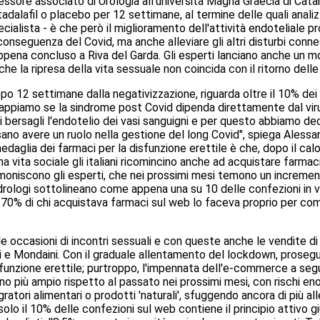
fessore associato di Urologia all'università Magna Graecia di Cat
tadalafil o placebo per 12 settimane, al termine delle quali anali
pecialista - è che però il miglioramento dell'attività endotelial
conseguenza del Covid, ma anche alleviare gli altri disturbi connes
appena concluso a Riva del Garda. Gli esperti lanciano anche un m
 la ripresa della vita sessuale non coincida con il ritorno delle 
opo 12 settimane dalla negativizzazione, riguarda oltre il 10% dei
sappiamo se la sindrome post Covid dipenda direttamente dal viru
oi bersagli l'endotelio dei vasi sanguigni e per questo abbiamo dec
sano avere un ruolo nella gestione del long Covid", spiega Alessa
 medaglia dei farmaci per la disfunzione erettile è che, dopo il calo
 una vita sociale gli italiani ricomincino anche ad acquistare fa
ammoniscono gli esperti, che nei prossimi mesi temono un increme
 andrologi sottolineano come appena una su 10 delle confezioni in 
 70% di chi acquistava farmaci sul web lo faceva proprio per compr
e occasioni di incontri sessuali e con queste anche le vendite di 
eri e Mondaini. Con il graduale allentamento del lockdown, proseguo
isfunzione erettile; purtroppo, l'impennata dell'e-commerce a se
fino più ampio rispetto al passato nei prossimi mesi, con rischi eno
tori alimentari o prodotti 'naturali', sfuggendo ancora di più all
olo il 10% delle confezioni sul web contiene il principio attivo g