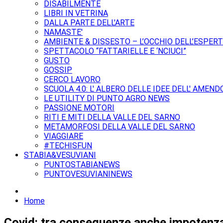
DISABILMENTE
LIBRI IN VETRINA
DALLA PARTE DELL'ARTE
NAMASTE'
AMBIENTE & DISSESTO – L’OCCHIO DELL’ESPER
SPETTACOLO “FATTARIELLE E ‘NCIUCI”
GUSTO
GOSSIP
CERCO LAVORO
SCUOLA 4.0: L' ALBERO DELLE IDEE DELL' AMEND
LE UTILITY DI PUNTO AGRO NEWS
PASSIONE MOTORI
RITI E MITI DELLA VALLE DEL SARNO
METAMORFOSI DELLA VALLE DEL SARNO
VIAGGIARE
#TECHISFUN
STABIA&VESUVIANI
PUNTOSTABIANEWS
PUNTOVESUVIANINEWS
Home
Covid: tra conseguenze anche impotenz