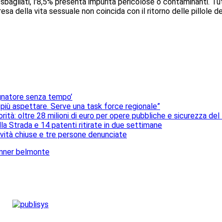
sbagliati, l'8,5% presenta impurità pericolose o contaminanti. Tu
resa della vita sessuale non coincida con il ritorno delle pillole d
sognatore senza tempo’
 più aspettare. Serve una task force regionale”
rità: oltre 28 milioni di euro per opere pubbliche e sicurezza del 
lla Strada e 14 patenti ritirate in due settimane
ttività chiuse e tre persone denunciate