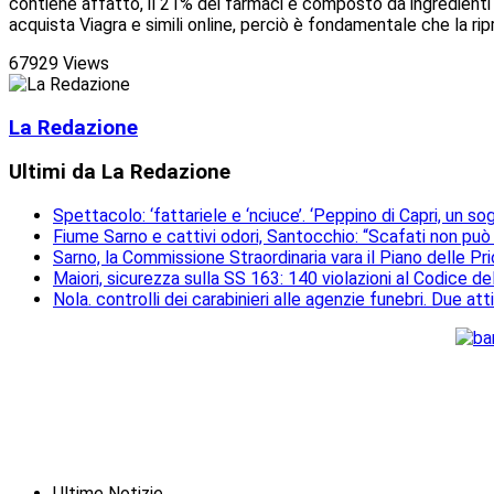
contiene affatto, il 21% dei farmaci è composto da ingredienti 
acquista Viagra e simili online, perciò è fondamentale che la rip
67929 Views
La Redazione
Ultimi da La Redazione
Spettacolo: ‘fattariele e ‘nciuce’. ‘Peppino di Capri, un 
Fiume Sarno e cattivi odori, Santocchio: “Scafati non può
Sarno, la Commissione Straordinaria vara il Piano delle Prio
Maiori, sicurezza sulla SS 163: 140 violazioni al Codice de
Nola. controlli dei carabinieri alle agenzie funebri. Due a
Ultime Notizie