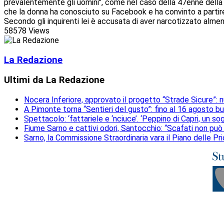
prevalentemente gli uomini", come nel caso della 47enne della Bria
che la donna ha conosciuto su Facebook e ha convinto a partire c
Secondo gli inquirenti lei è accusata di aver narcotizzato almeno
58578 Views
La Redazione
Ultimi da La Redazione
Nocera Inferiore, approvato il progetto “Strade Sicure”: 
A Pimonte torna “Sentieri del gusto”: fino al 16 agosto b
Spettacolo: ‘fattariele e ‘nciuce’. ‘Peppino di Capri, un 
Fiume Sarno e cattivi odori, Santocchio: “Scafati non può
Sarno, la Commissione Straordinaria vara il Piano delle Prio