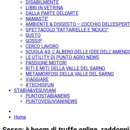
DISABILMENTE
LIBRI IN VETRINA
DALLA PARTE DELL'ARTE
NAMASTE'
AMBIENTE & DISSESTO – L’OCCHIO DELL’ESPER
SPETTACOLO “FATTARIELLE E ‘NCIUCI”
GUSTO
GOSSIP
CERCO LAVORO
SCUOLA 4.0: L' ALBERO DELLE IDEE DELL' AMEND
LE UTILITY DI PUNTO AGRO NEWS
PASSIONE MOTORI
RITI E MITI DELLA VALLE DEL SARNO
METAMORFOSI DELLA VALLE DEL SARNO
VIAGGIARE
#TECHISFUN
STABIA&VESUVIANI
PUNTOSTABIANEWS
PUNTOVESUVIANINEWS
Home
Sesso: è boom di truffe online, raddoppi