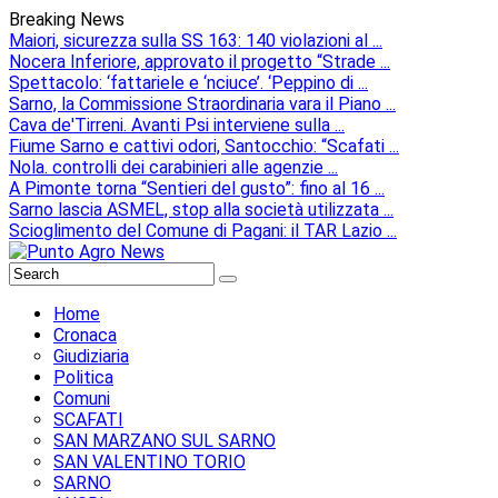
Breaking News
Maiori, sicurezza sulla SS 163: 140 violazioni al ...
Nocera Inferiore, approvato il progetto “Strade ...
Spettacolo: ‘fattariele e ‘nciuce’. ‘Peppino di ...
Sarno, la Commissione Straordinaria vara il Piano ...
Cava de'Tirreni. Avanti Psi interviene sulla ...
Fiume Sarno e cattivi odori, Santocchio: “Scafati ...
Nola. controlli dei carabinieri alle agenzie ...
A Pimonte torna “Sentieri del gusto”: fino al 16 ...
Sarno lascia ASMEL, stop alla società utilizzata ...
Scioglimento del Comune di Pagani: il TAR Lazio ...
Home
Cronaca
Giudiziaria
Politica
Comuni
SCAFATI
SAN MARZANO SUL SARNO
SAN VALENTINO TORIO
SARNO