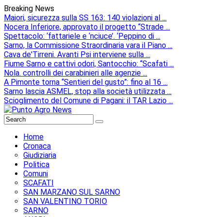
Breaking News
Maiori, sicurezza sulla SS 163: 140 violazioni al ...
Nocera Inferiore, approvato il progetto “Strade ...
Spettacolo: ‘fattariele e ‘nciuce’. ‘Peppino di ...
Sarno, la Commissione Straordinaria vara il Piano ...
Cava de'Tirreni. Avanti Psi interviene sulla ...
Fiume Sarno e cattivi odori, Santocchio: “Scafati ...
Nola. controlli dei carabinieri alle agenzie ...
A Pimonte torna “Sentieri del gusto”: fino al 16 ...
Sarno lascia ASMEL, stop alla società utilizzata ...
Scioglimento del Comune di Pagani: il TAR Lazio ...
Home
Cronaca
Giudiziaria
Politica
Comuni
SCAFATI
SAN MARZANO SUL SARNO
SAN VALENTINO TORIO
SARNO