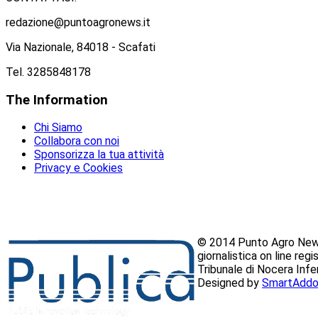
redazione@puntoagronews.it
Via Nazionale, 84018 - Scafati
Tel. 3285848178
The
Information
Chi Siamo
Collabora con noi
Sponsorizza la tua attività
Privacy e Cookies
© 2014 Punto Agro News
giornalistica on line reg
Tribunale di Nocera Inf
Designed by
SmartAddo