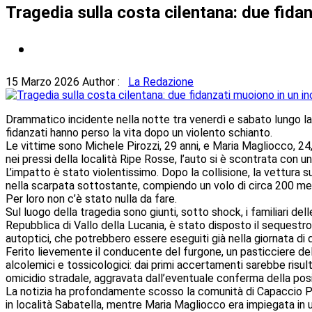
Tragedia sulla costa cilentana: due fida
15 Marzo 2026
Author :
La Redazione
Drammatico incidente nella notte tra venerdì e sabato lungo la
fidanzati hanno perso la vita dopo un violento schianto.
Le vittime sono Michele Pirozzi, 29 anni, e Maria Magliocco, 
nei pressi della località Ripe Rosse, l’auto si è scontrata con
L’impatto è stato violentissimo. Dopo la collisione, la vettura s
nella scarpata sottostante, compiendo un volo di circa 200 metri 
Per loro non c’è stato nulla da fare.
Sul luogo della tragedia sono giunti, sotto shock, i familiari del
Repubblica di Vallo della Lucania, è stato disposto il sequestro
autoptici, che potrebbero essere eseguiti già nella giornata di 
Ferito lievemente il conducente del furgone, un pasticciere de
alcolemici e tossicologici: dai primi accertamenti sarebbe risulta
omicidio stradale, aggravata dall’eventuale conferma della posit
La notizia ha profondamente scosso la comunità di Capaccio Pae
in località Sabatella, mentre Maria Magliocco era impiegata in u