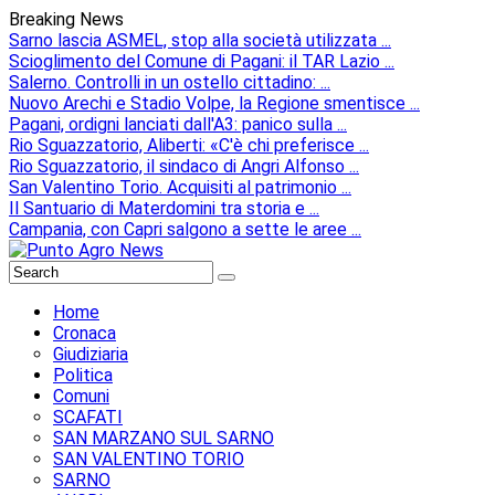
Breaking News
Sarno lascia ASMEL, stop alla società utilizzata ...
Scioglimento del Comune di Pagani: il TAR Lazio ...
Salerno. Controlli in un ostello cittadino: ...
Nuovo Arechi e Stadio Volpe, la Regione smentisce ...
Pagani, ordigni lanciati dall'A3: panico sulla ...
Rio Sguazzatorio, Aliberti: «C'è chi preferisce ...
Rio Sguazzatorio, il sindaco di Angri Alfonso ...
San Valentino Torio. Acquisiti al patrimonio ...
Il Santuario di Materdomini tra storia e ...
Campania, con Capri salgono a sette le aree ...
Home
Cronaca
Giudiziaria
Politica
Comuni
SCAFATI
SAN MARZANO SUL SARNO
SAN VALENTINO TORIO
SARNO