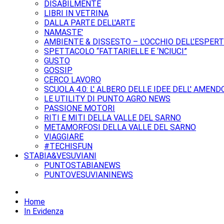
DISABILMENTE
LIBRI IN VETRINA
DALLA PARTE DELL'ARTE
NAMASTE'
AMBIENTE & DISSESTO – L’OCCHIO DELL’ESPER
SPETTACOLO “FATTARIELLE E ‘NCIUCI”
GUSTO
GOSSIP
CERCO LAVORO
SCUOLA 4.0: L' ALBERO DELLE IDEE DELL' AMEND
LE UTILITY DI PUNTO AGRO NEWS
PASSIONE MOTORI
RITI E MITI DELLA VALLE DEL SARNO
METAMORFOSI DELLA VALLE DEL SARNO
VIAGGIARE
#TECHISFUN
STABIA&VESUVIANI
PUNTOSTABIANEWS
PUNTOVESUVIANINEWS
Home
In Evidenza