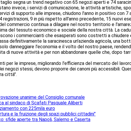
ettaglio segna un trend negativo con 65 negozi aperti e 74 sarac
no invece, i servizi di comunicazione, le attività artistiche, sport
servizi di supporto alle imprese, chiudono l'anno in positivo con 7 
 registrazioni, 9 in più rispetto all'anno precedente, 15 nuovi ese
si del commercio continua a dilagare nel nostro territorio e l'am
nima del tessuto economico e sociale della nostra città. La cadu
viliscono i commercianti che esasperati sono costretti a chiudere e
assa definitivamente la saracinesca un'azienda agricola, una bott
olo danneggiare l'economia e il volto del nostro paese, rendend
scita di nuove attività e per non abbandonare quelle che, dopo tanti
 per le imprese, migliorando l'efficienza del mercato del lavoro
ei negozi stessi, devono proporre dei canoni più accessibili. Ques
a città".
provazione unanime del Consiglio comunale
ca al sindaco di Scafati Pasquale Aliberti
nziamento con 225mila euro
rtura e la fruizione degli spazi pubblici cittadini"
o: sfide aperte tra Napoli, Salerno e Caserta