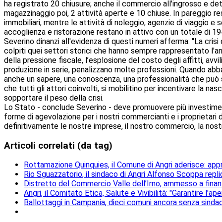
ha registrato 20 chiusure; anche il commercio all'ingrosso e d
magazzinaggio poi, 2 attività aperte e 10 chiuse. In pareggio resta
immobiliari, mentre le attività di noleggio, agenzie di viaggio e 
accoglienza e ristorazione restano in attivo con un totale di 194
Severino dinanzi all'evidenza di questi numeri afferma: "La cri
colpiti quei settori storici che hanno sempre rappresentato l'a
della pressione fiscale, l’esplosione del costo degli affitti, av
produzione in serie, penalizzano molte professioni. Quando abb
anche un sapere, una conoscenza, una professionalità che può s
che tutti gli attori coinvolti, si mobilitino per incentivare la na
sopportare il peso della crisi.
Lo Stato - conclude Severino - deve promuovere più investimenti
forme di agevolazione per i nostri commercianti e i proprietari d
definitivamente le nostre imprese, il nostro commercio, la nostr
Articoli correlati (da tag)
Rottamazione Quinquies, il Comune di Angri aderisce: ap
Rio Sguazzatorio, il sindaco di Angri Alfonso Scoppa repli
Distretto del Commercio Valle dell’Irno, ammesso a fina
Angri, il Comitato Etica, Salute e Vivibilità: "Garantire l'ape
Ballottaggi in Campania, dieci comuni ancora senza sindac