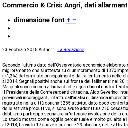
Commercio & Crisi: Angri, dati allarmant
dimensione font
+
–
23 Febbraio 2016
Author :
La Redazione
Secondo l'ultimo dato dell'Osservatorio economico elaborato dal
miglioramento che si attesta su di un incremento di 1370 imprese
(+1,2%) determinato principalmente dal rallentamento nelle chi
al 2014. Segnali positivi anche sul fronte dei fallimenti: nel 2
Ma quali sono i numeri allarmanti che riguardano il nostro terri
Il Presidente della Confesercenti cittadina, Aldo Severino, inte
provinciali incoraggianti, infatti, dall'analisi di dinamica impr
registrate nella città doriana 3255 attività, dato poco confortan
delle attività produttive, si sono avute addirittura 210 cessaz
dobbiamo purtroppo segnalare un'ulteriore involuzione della cre
Lo studio mostra come oggi la percentuale è molto più alta e i s
al 2014, ha visto 17 nuove iscrizioni e 29 chiusure; delle attivi