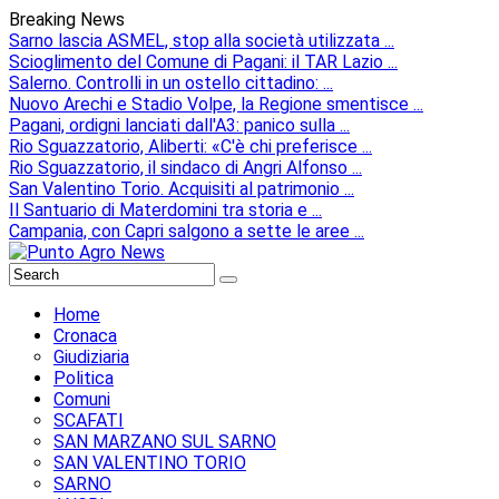
Breaking News
Sarno lascia ASMEL, stop alla società utilizzata ...
Scioglimento del Comune di Pagani: il TAR Lazio ...
Salerno. Controlli in un ostello cittadino: ...
Nuovo Arechi e Stadio Volpe, la Regione smentisce ...
Pagani, ordigni lanciati dall'A3: panico sulla ...
Rio Sguazzatorio, Aliberti: «C'è chi preferisce ...
Rio Sguazzatorio, il sindaco di Angri Alfonso ...
San Valentino Torio. Acquisiti al patrimonio ...
Il Santuario di Materdomini tra storia e ...
Campania, con Capri salgono a sette le aree ...
Home
Cronaca
Giudiziaria
Politica
Comuni
SCAFATI
SAN MARZANO SUL SARNO
SAN VALENTINO TORIO
SARNO