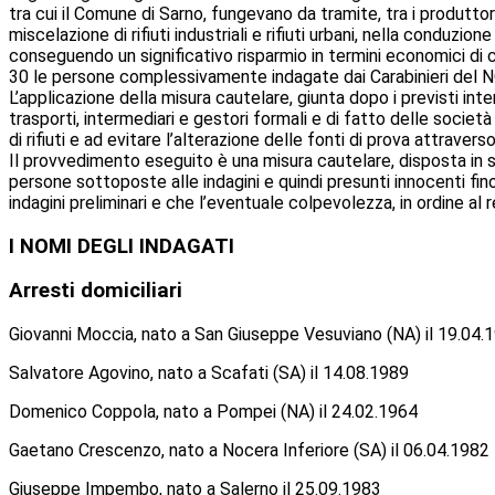
tra cui il Comune di Sarno, fungevano da tramite, tra i produttori 
miscelazione di rifiuti industriali e rifiuti urbani, nella conduzione
conseguendo un significativo risparmio in termini economici di co
30 le persone complessivamente indagate dai Carabinieri del 
L’applicazione della misura cautelare, giunta dopo i previsti inter
trasporti, intermediari e gestori formali e di fatto delle società r
di rifiuti e ad evitare l’alterazione delle fonti di prova attrave
Il provvedimento eseguito è una misura cautelare, disposta in s
persone sottoposte alle indagini e quindi presunti innocenti fin
indagini preliminari e che l’eventuale colpevolezza, in ordine al
I NOMI DEGLI INDAGATI
Arresti domiciliari
Giovanni Moccia, nato a San Giuseppe Vesuviano (NA) il 19.04.
Salvatore Agovino, nato a Scafati (SA) il 14.08.1989
Domenico Coppola, nato a Pompei (NA) il 24.02.1964
Gaetano Crescenzo, nato a Nocera Inferiore (SA) il 06.04.1982
Giuseppe Impembo, nato a Salerno il 25.09.1983