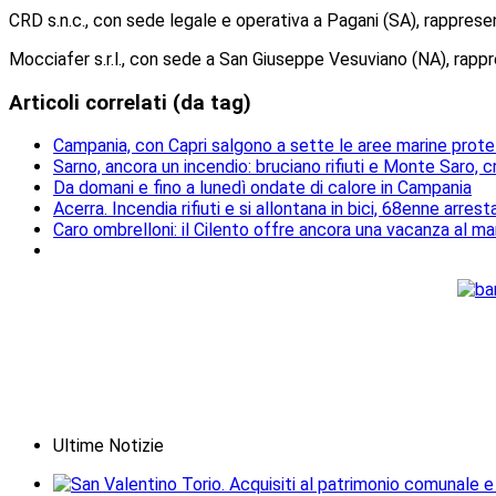
CRD s.n.c., con sede legale e operativa a Pagani (SA), rappres
Mocciafer s.r.l., con sede a San Giuseppe Vesuviano (NA), rap
Articoli correlati (da tag)
Campania, con Capri salgono a sette le aree marine protet
Sarno, ancora un incendio: bruciano rifiuti e Monte Saro, cr
Da domani e fino a lunedì ondate di calore in Campania
Acerra. Incendia rifiuti e si allontana in bici, 68enne arrest
Caro ombrelloni: il Cilento offre ancora una vacanza al ma
Ultime Notizie