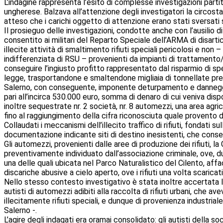
L’indagine rappresenta l’esito di complesse investigazioni partit
ungherese. Balzava all’attenzione degli investigatori la circost
atteso che i carichi oggetto di attenzione erano stati sversati s
Il prosieguo delle investigazioni, condotte anche con l’ausilio d
consentito ai militari del Reparto Speciale dell’ARMA di disarti
illecite attività di smaltimento rifiuti speciali pericolosi e non – 
indifferenziata di RSU – provenienti da impianti di trattamento/
conseguire l’ingiusto profitto rappresentato dal risparmio di sp
legge, trasportandone e smaltendone migliaia di tonnellate pres
Salerno, con conseguente, imponente deturpamento e danneggiamen
pari all’incirca 530.000 euro, somma di denaro di cui veniva dis
inoltre sequestrate nr. 2 società, nr. 8 automezzi, una area agric
fino al raggiungimento della cifra riconosciuta quale provento de
Collaudati i meccanismi dell’illecito traffico di rifiuti, fondati su
documentazione indicante siti di destino inesistenti, che consenti
Gli automezzi, provenienti dalle aree di produzione dei rifiuti, l
preventivamente individuato dall’associazione criminale, ove, dur
una delle quali ubicata nel Parco Naturalistico del Cilento, affa
discariche abusive a cielo aperto, ove i rifiuti una volta scaricat
Nello stesso contesto investigativo è stata inoltre accertata l’esi
autisti di automezzi adibiti alla raccolta di rifiuti urbani, che 
illecitamente rifiuti speciali, e dunque di provenienza industria
Salerno -.
L’agire degli indagati era oramai consolidato: gli autisti della so