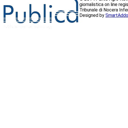
giornalistica on line reg
Tribunale di Nocera Inf
Designed by
SmartAddo