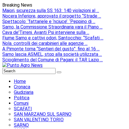
Breaking News
Maiori, sicurezza sulla SS 163: 140 violazioni al ...
Nocera Inferiore, approvato il progetto “Strade ...
Spettacolo: ‘fattariele e ‘nciuce’. ‘Peppino di ...
Sarno, la Commissione Straordinaria vara il Piano ...
Cava de'Tirreni. Avanti Psi interviene sulla ...
Fiume Sarno e cattivi odori, Santocchio: “Scafati ...
Nola. controlli dei carabinieri alle agenzie ...
A Pimonte torna “Sentieri del gusto”: fino al 16 ...
Sarno lascia ASMEL, stop alla società utilizzata ...
Scioglimento del Comune di Pagani: il TAR Lazio ...
Home
Cronaca
Giudiziaria
Politica
Comuni
SCAFATI
SAN MARZANO SUL SARNO
SAN VALENTINO TORIO
SARNO