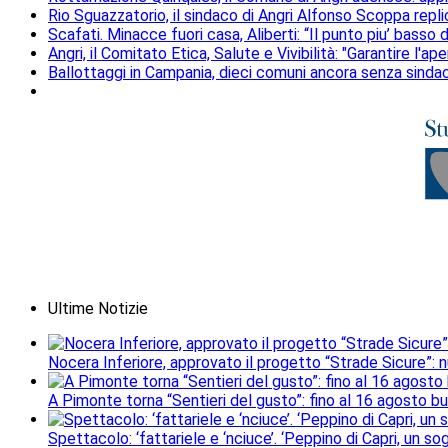
Rio Sguazzatorio, il sindaco di Angri Alfonso Scoppa repli
Scafati. Minacce fuori casa, Aliberti: “Il punto piu’ basso 
Angri, il Comitato Etica, Salute e Vivibilità: "Garantire l'ape
Ballottaggi in Campania, dieci comuni ancora senza sindac
Ultime Notizie
Nocera Inferiore, approvato il progetto “Strade Sicure”: 
A Pimonte torna “Sentieri del gusto”: fino al 16 agosto b
Spettacolo: ‘fattariele e ‘nciuce’. ‘Peppino di Capri, un 