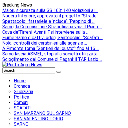
Breaking News
Maiori, sicurezza sulla SS 163: 140 violazioni al ...
Nocera Inferiore, approvato il progetto “Strade ...
Spettacolo: ‘fattariele e ‘nciuce’. ‘Peppino di ...
Sarno, la Commissione Straordinaria vara il Piano ...
Cava de'Tirreni. Avanti Psi interviene sulla ...
Fiume Sarno e cattivi odori, Santocchio: “Scafati ...
Nola. controlli dei carabinieri alle agenzie ...
A Pimonte torna “Sentieri del gusto”: fino al 16 ...
Sarno lascia ASMEL, stop alla società utilizzata ...
Scioglimento del Comune di Pagani: il TAR Lazio ...
Home
Cronaca
Giudiziaria
Politica
Comuni
SCAFATI
SAN MARZANO SUL SARNO
SAN VALENTINO TORIO
SARNO