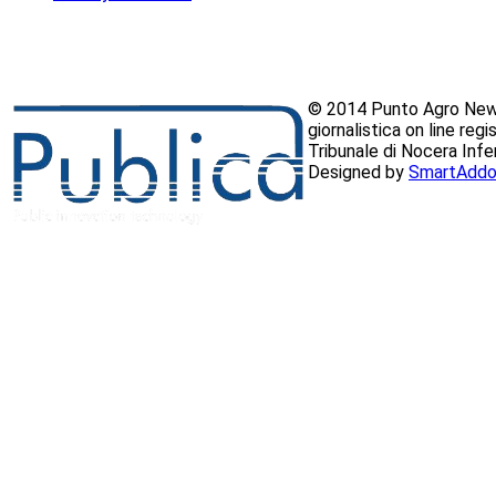
© 2014 Punto Agro News
giornalistica on line reg
Tribunale di Nocera Inf
Designed by
SmartAddo