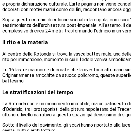
e propria dichiarazione culturale. L’arte pagana non viene cancell
decorati con motivi marini come delfini, raccontano ancora oggi 
Sopra questo cerchio di colonne si innalza la cupola, con i suo
testimonianza dell’architettura post-imperiale. All’esterno, il
complessivo di circa 24 metri, trasformando l’edificio in un ver
Il rito e la materia
Al centro della Rotonda si trova la vasca battesimale, una delle 
rito per immersione, momento in cui il fedele veniva simbolicame
Le 16 lastre marmoree decorate che la rivestono alternano simbo
Originariamente arricchite da stucco policromo, queste superfici
battesimo.
Le stratificazioni del tempo
La Rotonda non è un monumento immobile, ma un palinsesto di e
d’Oderisio, tra i protagonisti della pittura napoletana del Tre
ulteriore livello narrativo a questo spazio già densissimo di signi
Sotto il livello del pavimento, gli scavi hanno riportato alla 
civiltà, culti e architetture.