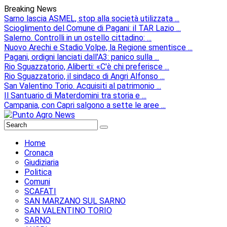
Breaking News
Sarno lascia ASMEL, stop alla società utilizzata ...
Scioglimento del Comune di Pagani: il TAR Lazio ...
Salerno. Controlli in un ostello cittadino: ...
Nuovo Arechi e Stadio Volpe, la Regione smentisce ...
Pagani, ordigni lanciati dall'A3: panico sulla ...
Rio Sguazzatorio, Aliberti: «C'è chi preferisce ...
Rio Sguazzatorio, il sindaco di Angri Alfonso ...
San Valentino Torio. Acquisiti al patrimonio ...
Il Santuario di Materdomini tra storia e ...
Campania, con Capri salgono a sette le aree ...
Home
Cronaca
Giudiziaria
Politica
Comuni
SCAFATI
SAN MARZANO SUL SARNO
SAN VALENTINO TORIO
SARNO