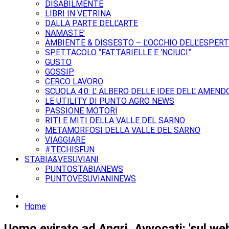
DISABILMENTE
LIBRI IN VETRINA
DALLA PARTE DELL'ARTE
NAMASTE'
AMBIENTE & DISSESTO – L’OCCHIO DELL’ESPER
SPETTACOLO “FATTARIELLE E ‘NCIUCI”
GUSTO
GOSSIP
CERCO LAVORO
SCUOLA 4.0: L' ALBERO DELLE IDEE DELL' AMEND
LE UTILITY DI PUNTO AGRO NEWS
PASSIONE MOTORI
RITI E MITI DELLA VALLE DEL SARNO
METAMORFOSI DELLA VALLE DEL SARNO
VIAGGIARE
#TECHISFUN
STABIA&VESUVIANI
PUNTOSTABIANEWS
PUNTOVESUVIANINEWS
Home
Uomo evirato ad Angri, Avvocati: 'sul w