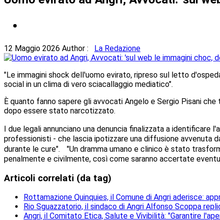
12 Maggio 2026
Author :
La Redazione
"Le immagini shock dell'uomo evirato, ripreso sul letto d'ospedal
social in un clima di vero sciacallaggio mediatico".
È quanto fanno sapere gli avvocati Angelo e Sergio Pisani che tu
dopo essere stato narcotizzato.
I due legali annunciano una denuncia finalizzata a identificare l'a
professionisti - che lascia ipotizzare una diffusione avvenuta
durante le cure". "Un dramma umano e clinico è stato trasforma
penalmente e civilmente, così come saranno accertate eventuali 
Articoli correlati (da tag)
Rottamazione Quinquies, il Comune di Angri aderisce: ap
Rio Sguazzatorio, il sindaco di Angri Alfonso Scoppa repli
Angri, il Comitato Etica, Salute e Vivibilità: "Garantire l'ape