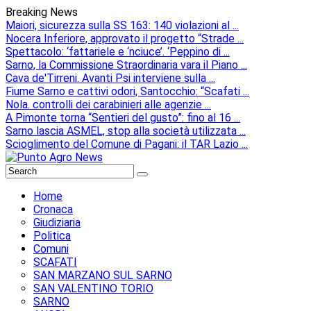
Breaking News
Maiori, sicurezza sulla SS 163: 140 violazioni al ...
Nocera Inferiore, approvato il progetto “Strade ...
Spettacolo: ‘fattariele e ‘nciuce’. ‘Peppino di ...
Sarno, la Commissione Straordinaria vara il Piano ...
Cava de'Tirreni. Avanti Psi interviene sulla ...
Fiume Sarno e cattivi odori, Santocchio: “Scafati ...
Nola. controlli dei carabinieri alle agenzie ...
A Pimonte torna “Sentieri del gusto”: fino al 16 ...
Sarno lascia ASMEL, stop alla società utilizzata ...
Scioglimento del Comune di Pagani: il TAR Lazio ...
Home
Cronaca
Giudiziaria
Politica
Comuni
SCAFATI
SAN MARZANO SUL SARNO
SAN VALENTINO TORIO
SARNO