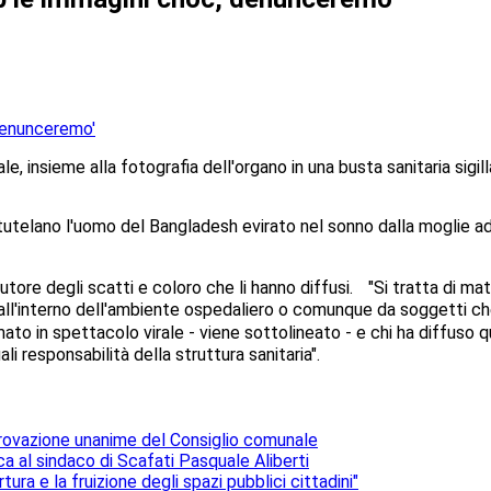
e, insieme alla fotografia dell'organo in una busta sanitaria sigil
telano l'uomo del Bangladesh evirato nel sonno dalla moglie ad An
utore degli scatti e coloro che li hanno diffusi. "Si tratta di mate
 dall'interno dell'ambiente ospedaliero o comunque da soggetti 
to in spettacolo virale - viene sottolineato - e chi ha diffuso 
responsabilità della struttura sanitaria".
provazione unanime del Consiglio comunale
ca al sindaco di Scafati Pasquale Aliberti
rtura e la fruizione degli spazi pubblici cittadini"